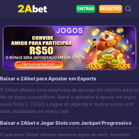
```html
ENTRAR
REGISTRO
Baixar o 2Abet para Apostar em Esports
O 2Abet oferece uma plataforma de apostas em eSports para os
fãs de jogos competitivos. Baixe o aplicativo e aposte em jogos
como Dota 2, CS:GO, League of Legends e muitos outros com
odds atualizadas em tempo real.
Baixar o 2Abet e Jogar Slots com Jackpot Progressivo
O aplicativo 2Abet oferece diversos jogos de slots, incluindo