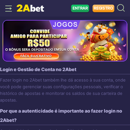
ENTRAR
REGISTRO
Login e Gestão de Conta no 2Abet
Fazer login no 2Abet também lhe dá acesso à sua conta, onde
você pode gerenciar suas configurações pessoais, verificar o
histórico de apostas e monitorar os saldos de sua carteira de
apostas.
Por que a autenticidade é importante ao fazer login no
2Abet?