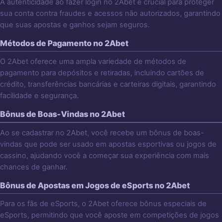
A autenticidade ao fazer login no 2Abet é crucial para proteger
sua conta contra fraudes e acessos não autorizados, garantindo
que suas apostas e ganhos sejam seguros.
Métodos de Pagamento no 2Abet
O 2Abet oferece uma ampla variedade de métodos de
pagamento para depósitos e retiradas, incluindo cartões de
crédito, transferências bancárias e carteiras digitais, garantindo
facilidade e segurança.
Bônus de Boas-Vindas no 2Abet
Ao se cadastrar no 2Abet, você recebe um bônus de boas-
vindas que pode ser usado em apostas esportivas ou jogos de
cassino, ajudando você a começar sua experiência com mais
chances de ganhar.
Bônus de Apostas em Jogos de eSports no 2Abet
Para os fãs de eSports, o 2Abet oferece bônus especiais de
eSports, permitindo que você aposte em competições de jogos